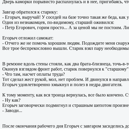
Дверь каморки порывисто распахнулась и в нее, пригибаясь, чт
Завгар обратился к старику:
- Егорыч, выручай! У соседей на базе точно такая же беда, ка
Один из незнакомцев, по-видимому, старший оживился:
- Петр Егорович, горим просто... А за ценой мы не постоим. Лит
Егорыч отложил самокат:
- Отчего же не помочь хорошим людям. Подождите меня снаруж
Все трое беспрекословно вышли. Старик взял пару необходимы
В ремзоне вдоль стены стояли, как два брата-близнеца, точь-в-
Окинув взглядом фронт работ, старик повернулся к "старшому"
- Что там, насчет оплаты труда?
Тот сделал жест рукой, мол, нет проблем. И двинулся в направ
Егорыч удовлетворенно хмыкнул и полез в недра двигателя.
К тому моменту, как вся троица вернулась, все было кончено.
- Ну как?
Егорыч заговорчески подмигнул и страшным шепотом произне
- Заводи...
После окончания рабочего дня Егорыч с завгаром засиделись до