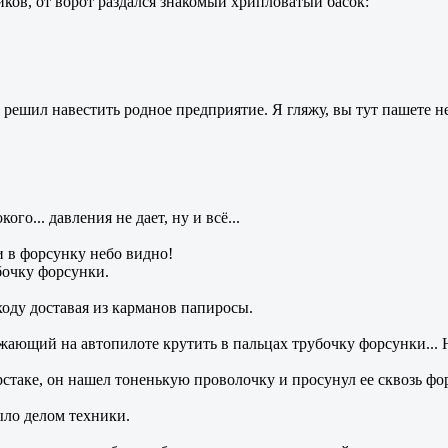
ов, от ворот раздался знакомый хрипловатый басок:
т, решил навестить родное предприятие. Я гляжу, вы тут пашете н
ого... давления не дает, ну и всё...
 и в форсунку небо видно!
бочку форсунки.
ходу доставая из карманов папиросы.
жающий на автопилоте крутить в пальцах трубочку форсунки... 
рстаке, он нашел тоненькую проволочку и просунул ее сквозь ф
ыло делом техники.