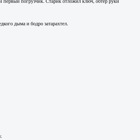
ми первый погрузчик. Старик отложил ключ, обтер руки
дкого дыма и бодро затарахтел.
.