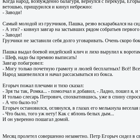
Когда народ, возбужденно балагуря, вернулся с перекура, Его
ветошью, прищурился и кинул небрежно:
- Заводи!
Самый молодой из грузчиков, Пашка, резво вскарабкался на си
- А эти? - кивнул завгар на застывших рядом собратьев первог
- Заводи!
Грузчики не заставили себя долго уговаривать. Очень скоро б
Пашка выдал боевой индейский клич и лихо вырулил к воротам.
- Шеф, надо бы премию выписать!
Завгар побагровел:
- Могу только почетную грамоту и люлей бесплатных! Всё! Все
Народ зашевелился и начал рассасываться из бокса.
Егорыч пожал плечами и тихо сказал:
- Зря ты так, Ромка... - помолчал и добавил, - Ладно, пошел я, и 
И только слесарь Петрович, спохватившись, уже в спину спрос
- А что было-то?
Егорыч остановился, оглянулся, в глазах его мелькнула веселая 
- Что было, того уж нету! Как с яблонь белых дым...
И он уверенно пошагал домой.
Месяц пролетел совершенно незаметно. Петр Егорыч сидел в св