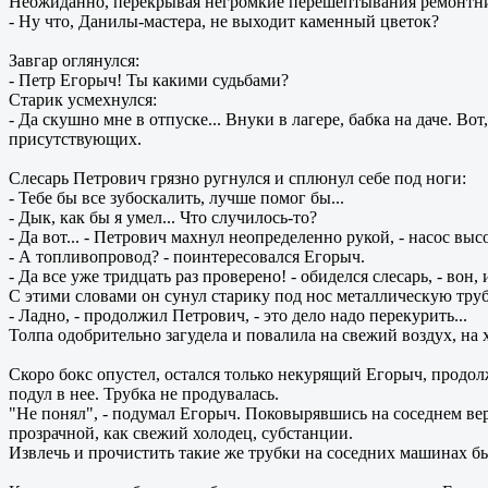
Неожиданно, перекрывая негромкие перешептывания ремонтник
- Ну что, Данилы-мастера, не выходит каменный цветок?
Завгар оглянулся:
- Петр Егорыч! Ты какими судьбами?
Старик усмехнулся:
- Да скушно мне в отпуске... Внуки в лагере, бабка на даче. Во
присутствующих.
Слесарь Петрович грязно ругнулся и сплюнул себе под ноги:
- Тебе бы все зубоскалить, лучше помог бы...
- Дык, как бы я умел... Что случилось-то?
- Да вот... - Петрович махнул неопределенно рукой, - насос высок
- А топливопровод? - поинтересовался Егорыч.
- Да все уже тридцать раз проверено! - обиделся слесарь, - вон,
С этими словами он сунул старику под нос металлическую тру
- Ладно, - продолжил Петрович, - это дело надо перекурить...
Толпа одобрительно загудела и повалила на свежий воздух, на 
Скоро бокс опустел, остался только некурящий Егорыч, продол
подул в нее. Трубка не продувалась.
"Не понял", - подумал Егорыч. Поковырявшись на соседнем ве
прозрачной, как свежий холодец, субстанции.
Извлечь и прочистить такие же трубки на соседних машинах б