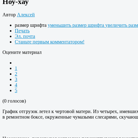
Ноу-хау
Автор
Алексей
размер шрифта
уменьшить размер шрифта
увеличить раз
Печать
Эл. почта
Станьте первым комментатором!
Оцените материал
1
2
3
4
5
(0 голосов)
График отгрузок летел к чертовой матери. Из четырех, имевши
в ремонтном боксе, окруженные чумазыми слесарями, скучающи