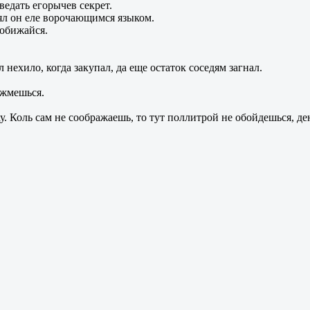
ведать егорычев секрет.
рял он еле ворочающимся языком.
е обижайся.
 нехило, когда закупал, да еще остаток соседям загнал.
 жмешься.
хау. Коль сам не соображаешь, то тут поллитрой не обойдешься, д