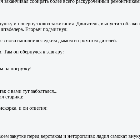
рыч заканчивал собирать более всего раскуроченный ремонтника
душку и повернул ключ зажигания. Двигатель, выпустил облако е
о штабелера. Егорыч подмигнул:
окс снова наполнился едким дымом и грохотом дизелей.
 Там он обернулся к завгару:
м на погрузку!
так с вами тут заболтался...
ил старика:
искорка, и он ответил:
оем закутке перед верстаком и неторопливо ладил самокат внуку