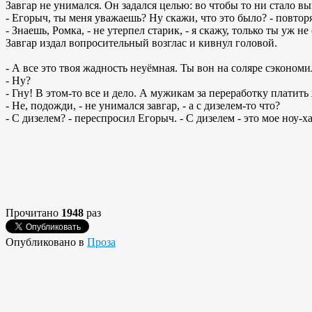
Завгар не унимался. Он задался целью: во чтобы то ни стало вы
- Егорыч, ты меня уважаешь? Ну скажи, что это было? - повто
- Знаешь, Ромка, - не утерпел старик, - я скажу, только ты уж н
Завгар издал вопросительный возглас и кивнул головой.
- А все это твоя жадность неуёмная. Ты вон на соляре сэкономил
- Ну?
- Гну! В этом-то все и дело. А мужикам за переработку платить
- Не, подожди, - не унимался завгар, - а с дизелем-то что?
- С дизелем? - переспросил Егорыч. - С дизелем - это мое ноу-
Прочитано
1948
раз
Опубликовано в
Проза