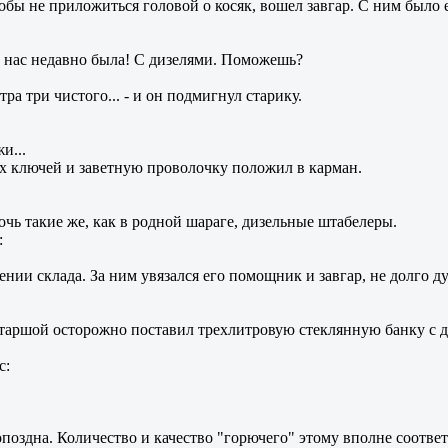
обы не приложиться головой о косяк, вошел завгар. С ним было 
к у нас недавно была! С дизелями. Поможешь?
ра три чистого... - и он подмигнул старику.
и...
х ключей и заветную проволочку положил в карман.
точь такие же, как в родной шараге, дизельные штабелеры.
:
лении склада. За ним увязался его помощник и завгар, не долго 
 Старшой осторожно поставил трехлитровую стеклянную банку с 
с:
поздна. Количество и качество "горючего" этому вполне соответ