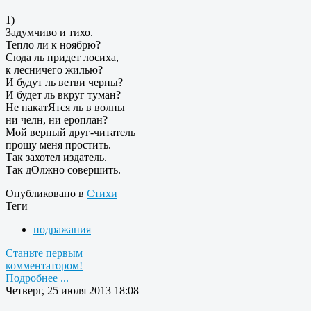
1)
Задумчиво и тихо.
Тепло ли к ноябрю?
Сюда ль придет лосиха,
к лесничего жилью?
И будут ль ветви черны?
И будет ль вкруг туман?
Не накатЯтся ль в волны
ни челн, ни ероплан?
Мой верный друг-читатель
прошу меня простить.
Так захотел издатель.
Так дОлжно совершить.
Опубликовано в
Стихи
Теги
подражания
Станьте первым
комментатором!
Подробнее ...
Четверг, 25 июля 2013 18:08