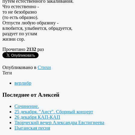
путем естественного закаливания.
Что естественно -
то не безобразно
(то есть образно).
Отпусти любую образину -
влюбится, улыбнется, обрадуется,
раздует по углам
жизни сор.
Прочитано
2132
раз
Опубликовано в
Стихи
Теги
верлибр
Последнее от Алексей
Сочинение.
25 декабря. "Аист". Сборный концерт
26 декабря КАП-КАП
Творческий вечер Александра Евстигнеева
Цыганская песня