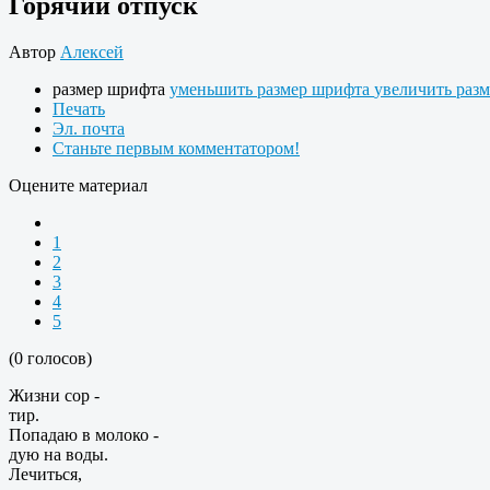
Горячий отпуск
Автор
Алексей
размер шрифта
уменьшить размер шрифта
увеличить раз
Печать
Эл. почта
Станьте первым комментатором!
Оцените материал
1
2
3
4
5
(0 голосов)
Жизни сор -
тир.
Попадаю в молоко -
дую на воды.
Лечиться,