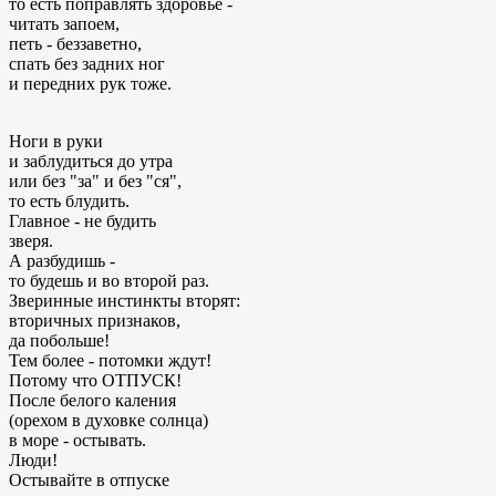
то есть поправлять здоровье -
читать запоем,
петь - беззаветно,
спать без задних ног
и передних рук тоже.
Ноги в руки
и заблудиться до утра
или без "за" и без "ся",
то есть блудить.
Главное - не будить
зверя.
А разбудишь -
то будешь и во второй раз.
Зверинные инстинкты вторят:
вторичных признаков,
да побольше!
Тем более - потомки ждут!
Потому что ОТПУСК!
После белого каления
(орехом в духовке солнца)
в море - остывать.
Люди!
Остывайте в отпуске