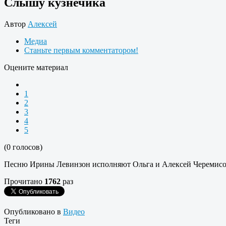
Слышу кузнечика
Автор
Алексей
Медиа
Станьте первым комментатором!
Оцените материал
1
2
3
4
5
(0 голосов)
Песню Ирины Левинзон исполняют Ольга и Алексей Черемис
Прочитано
1762
раз
Опубликовано в
Видео
Теги