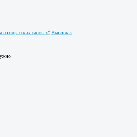
а о солдатских сапогах"
Вьюнок »
нужно