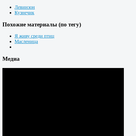
Левинзон
Кузнечик
Похожие материалы (по тегу)
Я живу среди птиц
Масленица
Медиа